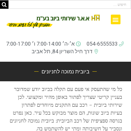
ביובית קרוב לבית
עמוד הבית
ממליצים ברשת
שאלות ותשובות
054-6555533
א׳-ה׳ 7:00-14:00 ו׳ 7:00-17:00
דרך חיל השריון 84, תל אביב
ביובית נמוכה לחניונים
כל מי שהתעסק אי פעם עם תקלה בביוב יודע שמדובר
בעניין קריטי שצריך לפתור באופן מהיר ומקצועי. לכן
שירותי ביובית – רכב עם התקנים מיוחדים לפתרון
בעיות ביוב שונות, הם מוצר מבוקש בכל עיר. כאן נפרט
בגרסה ספציפית של רכב הביובית: ביובית נמוכה לחניונים
ונסביר על חשיבותה ומתי יש להשתמש בה.