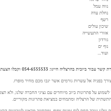
נווה עמל
נחלת עדה
רשף
שיכון עולים
אזורי התעשייה
גורדון
נוף ים
ועוד…
 קשר עבור ביובית בהרצליה חייגו: 054-6555533 ו
קבלו הצעת
צורך בפניה אל עשרות גורמים אשר יגבו מכם מחיר מופרז.
 לשמוע על פתרונות ביוב מיוחדים עם נציגי החברה שלנו, ולא תצט
תשתית של הרצליה ומתמחים במציאת פתרונות מקוריים.
ת שלנו עובד תחת לוח זמנים צפוף, ומתחייב מראש לשביעות הרצו