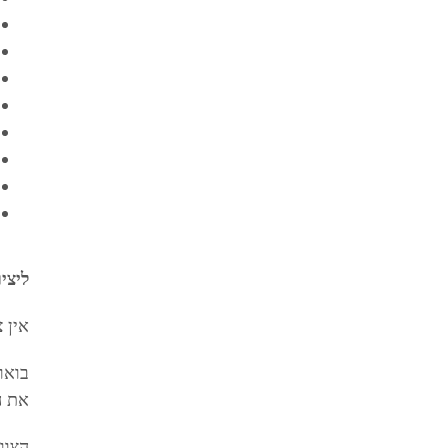
ליצירת
אין 
בואו
את ה
הצוו