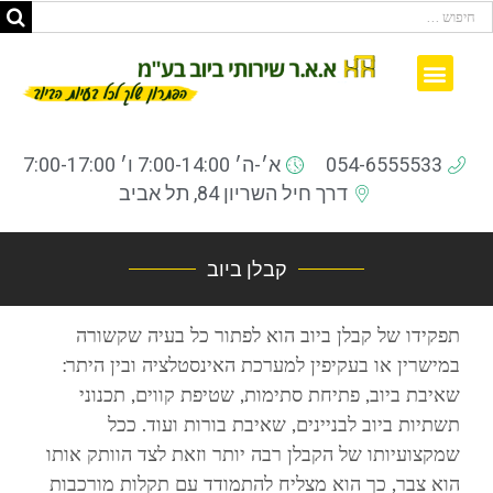
ביובית קרוב לבית
עמוד הבית
ממליצים ברשת
שאלות ותשובות
054-6555533
א׳-ה׳ 7:00-14:00 ו׳ 7:00-17:00
דרך חיל השריון 84, תל אביב
קבלן ביוב
תפקידו של קבלן ביוב הוא לפתור כל בעיה שקשורה
במישרין או בעקיפין למערכת האינסטלציה ובין היתר:
שאיבת ביוב, פתיחת סתימות, שטיפת קווים, תכנוני
תשתיות ביוב לבניינים, שאיבת בורות ועוד. ככל
שמקצועיותו של הקבלן רבה יותר וזאת לצד הוותק אותו
הוא צבר, כך הוא מצליח להתמודד עם תקלות מורכבות