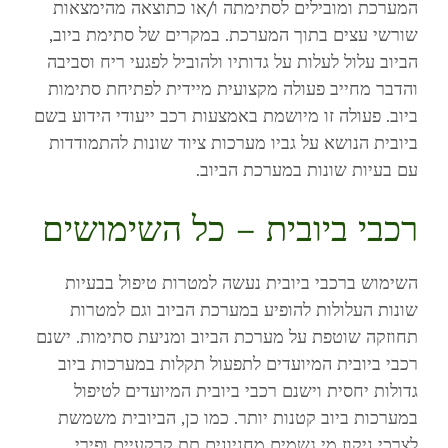
המערכת ומובילים לסתימתה ו/או כתוצאה מהימצאות
שורשי עצים בתוך המערכת. במקרים של סתימת ביוב,
הביוב עלול לעלות על גדותיו ולהוביל לפגעי ריח וסביבה
והדבר מחייב פעולה מקצועית מיידית לפתיחת סתימות
ביוב. פעולה זו מיושמת באמצעות רכב ייעודי הידוע בשם
ביובית הנושא על גביו מערכות ציוד שונות להתמודדות
עם בעיות שונות במערכת הביוב.
רכבי ביובית – כל השימושים
השימוש ברכבי ביובית נעשה למטרות טיפול בבעיות
שונות העלולות להופיע במערכת הביוב וגם למטרות
תחוזקה שוטפת על מערכת הביוב ומניעת סתימות. ישנם
רכבי ביובית המיועדים לתפעול תקלות במערכות ביוב
גדולות יחסית וישנם רכבי ביובית המיועדים לטיפול
במערכות ביוב קטנות יותר. כמו כן, הביובית משמשת
לצרכי ניקוז מי גשמים מחניונים תת קרקעיים ופירי